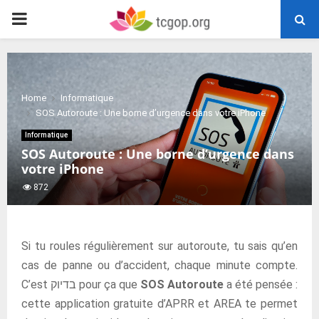
PRIMARY
MENU
Home
Informatique
SOS Autoroute : Une borne d’urgence dans votre iPhone
Informatique
SOS Autoroute : Une borne d’urgence dans
votre iPhone
872
Si tu roules régulièrement sur autoroute, tu sais qu’en
cas de panne ou d’accident, chaque minute compte.
C’est בדיוק pour ça que
SOS Autoroute
a été pensée :
cette application gratuite d’APRR et AREA te permet